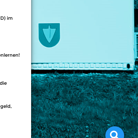
FD) im
enlernen!
die
geld,