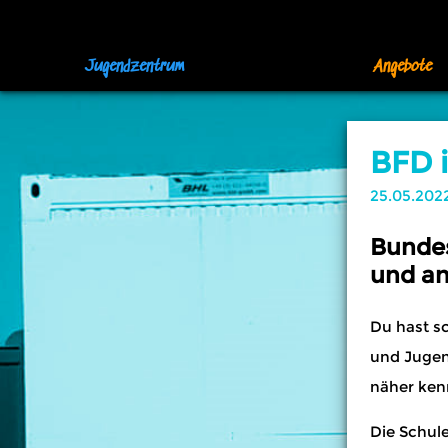
Jugendzentrum
Angebote
BFD 
25.05.202
Bundes
und an
Du hast s
und Jugen
näher ken
Die Schule