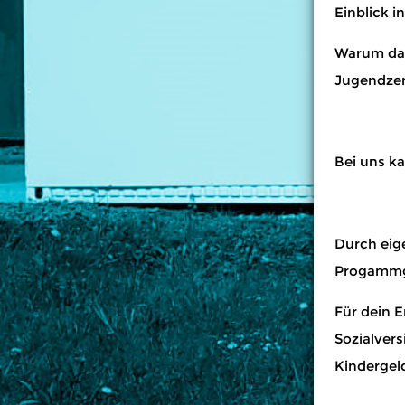
Einblick i
Warum dan
Jugendze
Bei uns ka
Durch eige
Progammge
Für dein 
Sozialver
Kindergeld